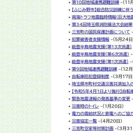
第10回地域連携避難訓練
-（11
【ふじみ野市】総合防災訓練に伴
南海トラフ地震臨時情報（巨大地
第34回埼玉県消防操法大会結果
三芳町の国民保護計画について
犯罪被害者支援情報
-（5月24日
能登半島地震支援（第13次派遣）
能登半島地震支援（第6次派遣）
-
能登半島地震支援（第1次派遣）
-
第9回地域連携避難訓練
-（12月
自転車防犯登録制度
-（3月17日
埼玉県市町村交通災害共済加入
【令和5年4月1日より施行】自
緊急地震速報の発表基準の変更
災害時のトイレ
-（1月20日）
電力の需給状況と節電へのご協
災害協定一覧
-（4月20日）
三芳町空家等対策計画
-（3月31