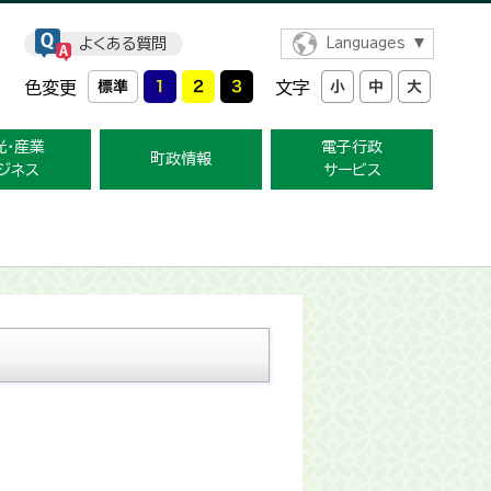
よくある質問
Languages
色変更
文字
光・産業
電子行政
町政情報
ジネス
サービス