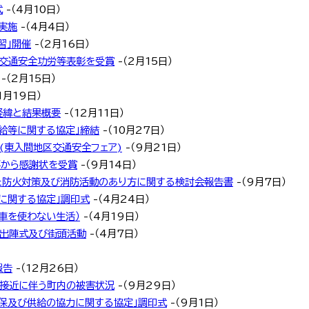
式
-（4月10日）
実施
-（4月4日）
習」開催
-（2月16日）
が交通安全功労等表彰を受賞
-（2月15日）
-（2月15日）
1月19日）
経緯と結果概要
-（12月11日）
給等に関する協定」締結
-（10月27日）
(東入間地区交通安全フェア)
-（9月21日）
事から感謝状を受賞
-（9月14日）
た防火対策及び消防活動のあり方に関する検討会報告書
-（9月7日）
に関する協定」調印式
-（4月24日）
車を使わない生活）
-（4月19日）
動出陣式及び街頭活動
-（4月7日）
報告
-（12月26日）
号接近に伴う町内の被害状況
-（9月29日）
保及び供給の協力に関する協定」調印式
-（9月1日）