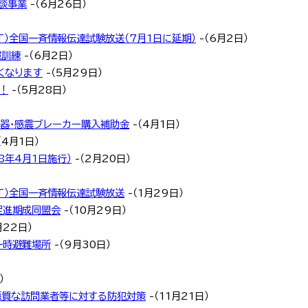
談事業
-（6月26日）
RT）全国一斉情報伝達試験放送（7月1日に延期）
-（6月2日）
報訓練
-（6月2日）
くなります
-（5月29日）
！
-（5月28日）
器・感震ブレーカー購入補助金
-（4月1日）
（4月1日）
8年4月1日施行）
-（2月20日）
RT）全国一斉情報伝達試験放送
-（1月29日）
促進期成同盟会
-（10月29日）
月22日）
一時避難場所
-（9月30日）
）
悪質な訪問業者等に対する防犯対策
-（11月21日）