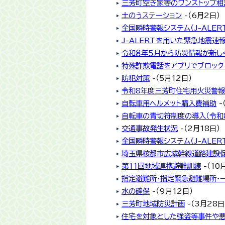
三芳町空き家等のワンストップ相
土のうステーション
-（6月2日）
全国瞬時警報システム（J-ALE
J-ALERTを用いた緊急地震速
令和８年５月から防災情報が新し
特殊詐欺電話をアプリでブロック
防犯対策
-（5月12日）
令和8年度三芳町住宅用火災警報
自転車用ヘルメット購入費補助
-
自転車の青切符制度の導入（令和
交通事故発生状況
-（2月18日）
全国瞬時警報システム（J-ALE
埼玉県核都市広域幹線道路建設
第11回地域連携避難訓練
-（10
指定避難所・指定緊急避難場所・
水の確保
-（9月12日）
三芳町地域防災計画
-（3月28日
住宅を対象とした強盗等事件や