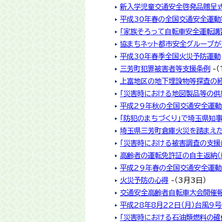
新入学児童交通安全啓発品贈呈
平成30年春の全国交通安全運動
「家族そろって自転車安全運転講
協まちネット都市安全グループ
平成30年春季全国火災予防運動
三芳町犯罪被害者等支援条例
-（
上富地区の地下埋設物等探査の
「災害時における地図製品等の供
平成29年秋の全国交通安全運動
「防犯のまちづくり」で埼玉県知
埼玉県三芳町倉庫火災を踏まえ
「災害時における被害調査の支援
高齢者の運転免許証の自主返納（
平成29年春の全国交通安全運
火災予防の心得
-（3月3日）
交通安全高齢者自転車大会開催
平成28年8月22日（月）台風9
「災害時における石油類燃料の確