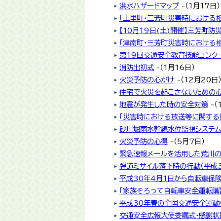
洪水ハザードマップ
-（1月17日）
「上里町・三芳町災害時における
【10月19日(土)開催】三芳町防
「津南町・三芳町災害時における
第19回交通安全教育技能コンク
消防出初式
-（1月16日）
火災予防の心がけ
-（12月20日
住宅で火災を起こさないための
地震が発生した時の安全対策
-（
「災害時における放送等に関する
砂川堀雨水幹線水位監視システ
火災予防の心得
-（5月7日）
緊急速報メールを活用した荒川
弾道ミサイル落下時の行動（平成3
平成30年4月1日から自転車保
「家族そろって自転車安全運転講
平成30年春の全国交通安全運動
交通安全広報大使委嘱式・感謝状