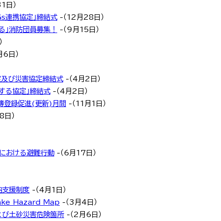
31日）
Gs連携協定」締結式
-（12月28日）
る」消防団員募集！
-（9月15日）
）
月6日）
定及び災害協定締結式
-（4月2日）
する協定」締結式
-（4月2日）
簿登録促進(更新)月間
-（11月1日）
8日）
下における避難行動
-（6月17日）
納支援制度
-（4月1日）
e Hazard Map
-（3月4日）
よび土砂災害危険箇所
-（2月6日）