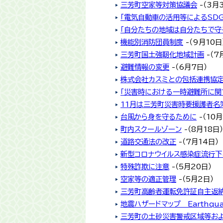
三芳町空家等対策協議会
-（3月
「電気自動車の活用等によるSD
「自分たちの地域は自分たちで守
機能別消防団員制度
-（9月10日
三芳町国土強靭化地域計画
-（7
避難情報の変更
-（6月7日）
株式会社カスミとの包括連携協
「災害時における一時避難所に関
11月は三芳町災害時要援護者名
台風から身を守るために
-（10月
町内スクールゾーン
-（8月18日）
道路交通法の改正
-（7月14日）
新型コロナウイルス感染症流行
特殊詐欺に注意
-（5月20日）
空家等の適正管理
-（5月2日）
三芳町高齢者運転免許証自主返
地震ハザードマップ Earthquak
三芳町の土砂災害警戒区域等お