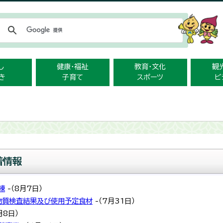
メニューをスキップします
し
健康・福祉
教育・文化
観
き
子育て
スポーツ
ビ
着情報
練
-（8月7日）
物質検査結果及び使用予定食材
-（7月31日）
月8日）