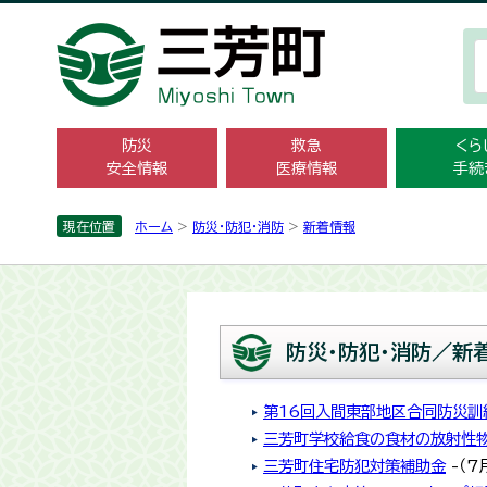
防災
救急
くら
安全情報
医療情報
手続
現在位置
ホーム
>
防災・防犯・消防
>
新着情報
防災・防犯・消防／新
第16回入間東部地区合同防災訓
三芳町学校給食の食材の放射性
三芳町住宅防犯対策補助金
-（7