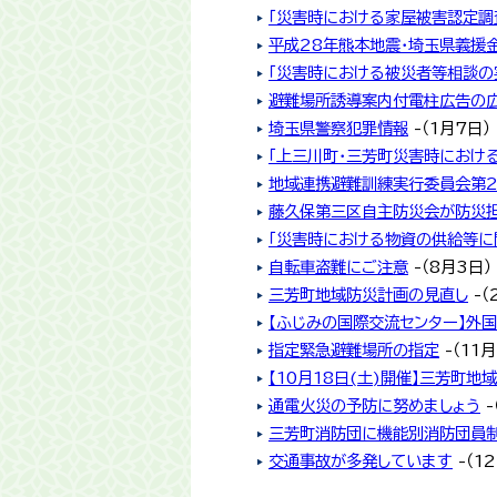
「災害時における家屋被害認定調
平成28年熊本地震・埼玉県義援
「災害時における被災者等相談の
避難場所誘導案内付電柱広告の
埼玉県警察犯罪情報
-（1月7日）
「上三川町・三芳町災害時におけ
地域連携避難訓練実行委員会第
藤久保第三区自主防災会が防災
「災害時における物資の供給等に
自転車盗難にご注意
-（8月3日）
三芳町地域防災計画の見直し
-（
【ふじみの国際交流センター】外
指定緊急避難場所の指定
-（11月
【10月18日(土)開催】三芳町地
通電火災の予防に努めましょう
-
三芳町消防団に機能別消防団員
交通事故が多発しています
-（1