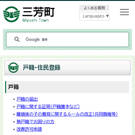
メニューをスキップします
よくある質問
Languages
戸籍・住民登録
戸籍
戸籍の届出
戸籍に関する証明（戸籍謄本など）
離婚後の子の養育に関するルールの改正（共同親権等）
無戸籍でお困りの方
改葬許可申請