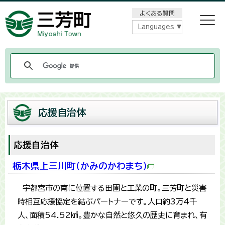
メニューをスキップします
よくある質問
Languages
応援自治体
応援自治体
栃木県上三川町（かみのかわまち）
宇都宮市の南に位置する田園と工業の町。三芳町と災害
時相互応援協定を結ぶパートナーです。人口約3万4千
人、面積54.52㎢。豊かな自然と悠久の歴史に育まれ、有