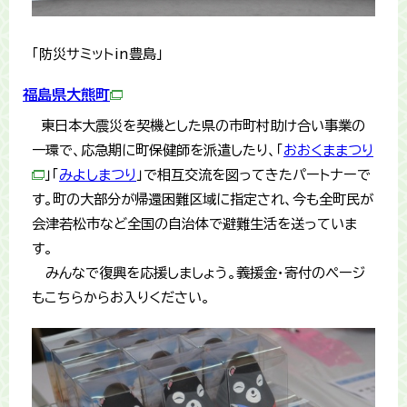
「防災サミットin豊島」
福島県大熊町
東日本大震災を契機とした県の市町村助け合い事業の
一環で、応急期に町保健師を派遣したり、「
おおくままつり
」「
みよしまつり
」で相互交流を図ってきたパートナーで
す。町の大部分が帰還困難区域に指定され、今も全町民が
会津若松市など全国の自治体で避難生活を送っていま
す。
みんなで復興を応援しましょう。義援金・寄付のページ
もこちらからお入りください。