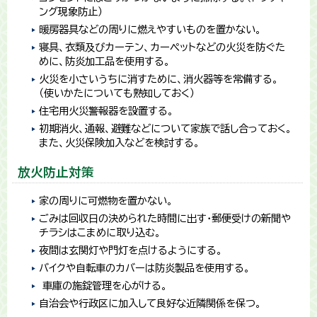
ング現象防止）
暖房器具などの周りに燃えやすいものを置かない。
寝具、衣類及びカーテン、カーペットなどの火災を防ぐた
めに、防炎加工品を使用する。
火災を小さいうちに消すために、消火器等を常備する。
（使いかたについても熟知しておく）
住宅用火災警報器を設置する。
初期消火、通報、避難などについて家族で話し合っておく。
また、火災保険加入などを検討する。
放火防止対策
家の周りに可燃物を置かない。
ごみは回収日の決められた時間に出す・郵便受けの新聞や
チラシはこまめに取り込む。
夜間は玄関灯や門灯を点けるようにする。
バイクや自転車のカバーは防炎製品を使用する。
車庫の施錠管理を心がける。
自治会や行政区に加入して良好な近隣関係を保つ。