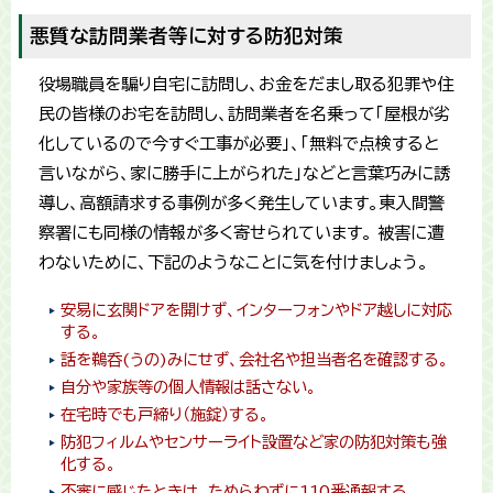
悪質な訪問業者等に対する防犯対策
役場職員を騙り自宅に訪問し、お金をだまし取る犯罪や住
民の皆様のお宅を訪問し、訪問業者を名乗って「屋根が劣
化しているので今すぐ工事が必要」、「無料で点検すると
言いながら、家に勝手に上がられた」などと言葉巧みに誘
導し、高額請求する事例が多く発生しています。東入間警
察署にも同様の情報が多く寄せられています。 被害に遭
わないために、下記のようなことに気を付けましょう。
安易に玄関ドアを開けず、インターフォンやドア越しに対応
する。
話を鵜呑(うの)みにせず、会社名や担当者名を確認する。
自分や家族等の個人情報は話さない。
在宅時でも戸締り（施錠）する。
防犯フィルムやセンサーライト設置など家の防犯対策も強
化する。
不審に感じたときは、ためらわずに110番通報する。