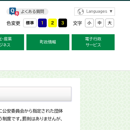
よくある質問
Languages
色変更
文字
光・産業
電子行政
町政情報
ジネス
サービス
に公安委員会から指定された団体
う制度です。罰則はありませんが、