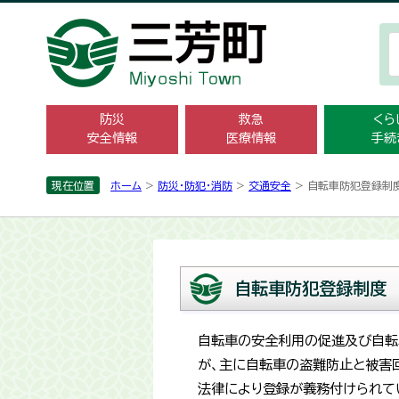
防災
救急
くら
安全情報
医療情報
手続
現在位置
ホーム
>
防災・防犯・消防
>
交通安全
> 自転車防犯登録制
自転車防犯登録制度
自転車の安全利用の促進及び自転
が、主に自転車の盗難防止と被害
法律により登録が義務付けられて