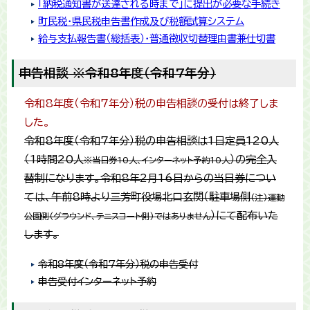
「納税通知書が送達される時まで」に提出が必要な手続き
町民税・県民税申告書作成及び税額試算システム
給与支払報告書（総括表）・普通徴収切替理由書兼仕切書
申告相談 ※令和8年度（令和7年分）
令和8年度（令和7年分）税の申告相談の受付は終了しま
した。
令和8年度（令和7年分）税の申告相談は1日定員120人
（1時間20人
）の完全入
※当日券10人、インターネット予約10人
替制になります。令和8年2月16日からの当日券につい
ては、午前8時より三芳町役場北口玄関（駐車場側
(注)運動
）にて配布いた
公園側(グラウンド、テニスコート側)ではありません
します。
令和8年度（令和7年分）税の申告受付
​申告受付インターネット予約​