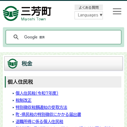
メニューをスキップします
よくある質問
Languages
税金
個人住民税
個人住民税（令和7年度）
税制改正
特別徴収税額通知の受取方法
町・県民税の特別徴収にかかる届出書
退職所得に係る個人住民税