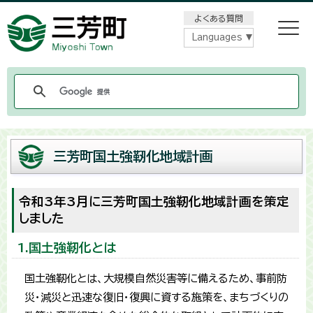
メニューをスキップします
よくある質問
Languages
三芳町国土強靭化地域計画
令和3年3月に三芳町国土強靭化地域計画を策定
しました
1.国土強靭化とは
国土強靭化とは、大規模自然災害等に備えるため、事前防
災・減災と迅速な復旧・復興に資する施策を、まちづくりの