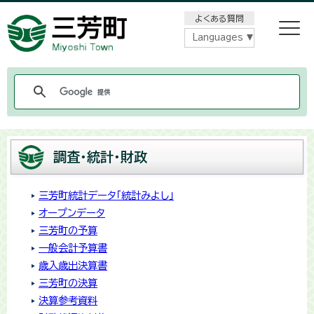
メニューをスキップします
よくある質問
Languages
調査・統計・財政
三芳町統計データ「統計みよし」
オープンデータ
三芳町の予算
一般会計予算書
歳入歳出決算書
三芳町の決算
決算参考資料