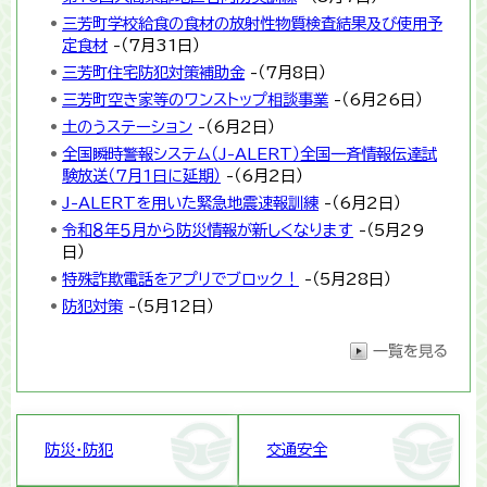
三芳町学校給食の食材の放射性物質検査結果及び使用予
定食材
-（7月31日）
三芳町住宅防犯対策補助金
-（7月8日）
三芳町空き家等のワンストップ相談事業
-（6月26日）
土のうステーション
-（6月2日）
全国瞬時警報システム（J-ALERT）全国一斉情報伝達試
験放送（7月1日に延期）
-（6月2日）
J-ALERTを用いた緊急地震速報訓練
-（6月2日）
令和８年５月から防災情報が新しくなります
-（5月29
日）
特殊詐欺電話をアプリでブロック！
-（5月28日）
防犯対策
-（5月12日）
防災・防犯
交通安全