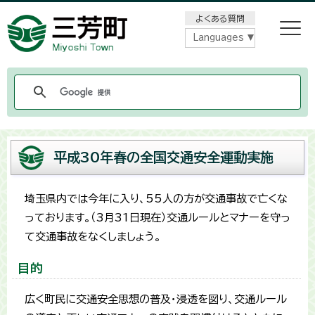
メニューをスキップします
よくある質問
Languages
平成30年春の全国交通安全運動実施
埼玉県内では今年に入り、55人の方が交通事故で亡くな
っております。（3月31日現在）交通ルールとマナーを守っ
て交通事故をなくしましょう。
目的
広く町民に交通安全思想の普及・浸透を図り、交通ルール