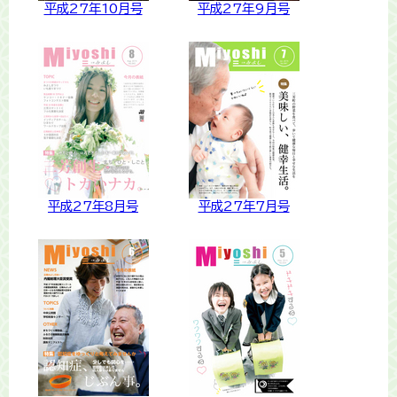
平成27年9月号
平成27年10月号
平成27年8月号
平成27年7月号