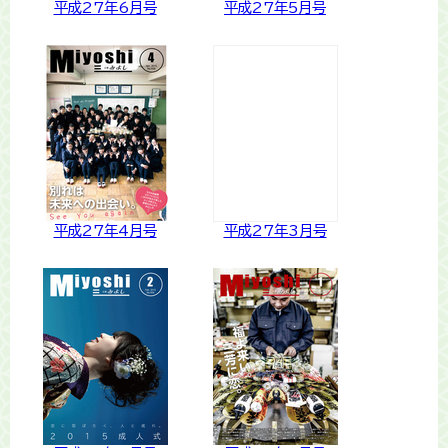
平成27年6月号
平成27年5月号
平成27年4月号
平成27年3月号