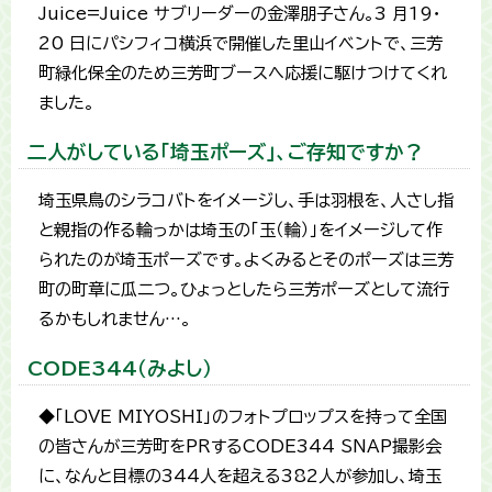
Juice=Juice サブリーダーの金澤朋子さん。3 月19・
20 日にパシフィコ横浜で開催した里山イベントで、三芳
町緑化保全のため三芳町ブースへ応援に駆けつけてくれ
ました。
二人がしている「埼玉ポーズ」、ご存知ですか？
埼玉県鳥のシラコバトをイメージし、手は羽根を、人さし指
と親指の作る輪っかは埼玉の「玉（輪）」をイメージして作
られたのが埼玉ポーズです。よくみるとそのポーズは三芳
町の町章に瓜二つ。ひょっとしたら三芳ポーズとして流行
るかもしれません…。
CODE344（みよし）
◆「LOVE MIYOSHI」のフォトプロップスを持って全国
の皆さんが三芳町をPRするCODE344 SNAP撮影会
に、なんと目標の344人を超える382人が参加し、埼玉