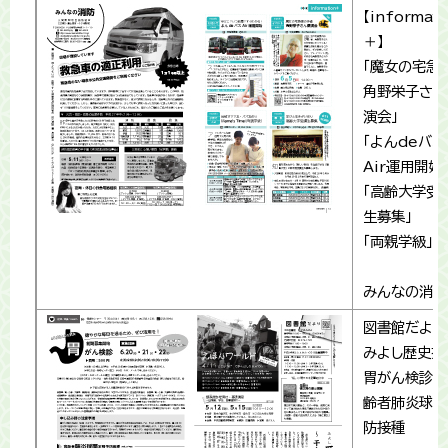
【informati
＋】
「魔女の宅
角野栄子さん
演会」
「よんdeバス
Air運用開始
「高齢大学受
生募集」
「両親学級」
みんなの消防
図書館だより
みよし歴史探
胃がん検診・
齢者肺炎球菌
防接種