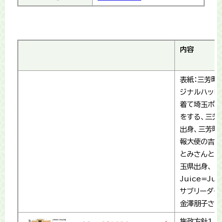
内容
表紙：三芳町
ジナルハッピ
着て埼玉ポー
をする、三芳
出身、三芳町
報大使の吉澤
とみさんと、
玉県出身、
Juice=Jui
サブリーダー
金澤朋子さん
施政方針1