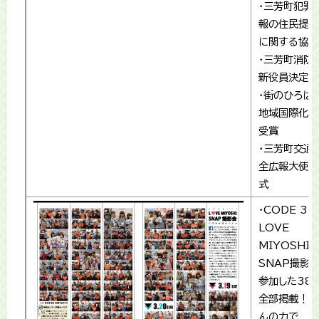
・三芳町犯罪
報の住民提供
に関する協定
・三芳町消防
新役員決定
・街のひろば
地域国際化部
受賞
・三芳町交通
全広報大使委
式
・CODE 34
LOVE
MIYOSHI
SNAP撮影
参加した38
全部掲載！皆
んの力で