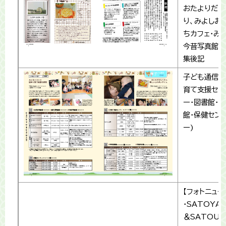
おたよりだよ
り、みよしお
ちカフェ・み
今昔写真館・
集後記
子ども通信(
育て支援セン
ー・図書館・
館･保健セン
ー)
【フォトニュー
・SATOYA
＆SATOUM