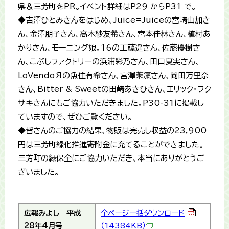
県＆三芳町をPR。イベント詳細はP29 からP31 で。
◆吉澤ひとみさんをはじめ、Juice=Juiceの宮崎由加さ
ん、金澤朋子さん、高木紗友希さん、宮本佳林さん、植村あ
かりさん、モーニング娘。16の工藤遥さん、佐藤優樹さ
ん、こぶしファクトリーの浜浦彩乃さん、田口夏実さん、
LoVendoЯの魚住有希さん、宮澤茉凜さん、岡田万里奈
さん、Bitter & Sweetの田崎あさひさん、エリック・フク
サキさんにもご協力いただきました。P30-31に掲載し
ていますので、ぜひご覧ください。
◆皆さんのご協力の結果、物販は完売し収益の23,900
円は三芳町緑化推進寄附金に充てることができました。
三芳町の緑保全にご協力いただき、本当にありがとうご
ざいました。
広報みよし
平成
全ページ一括ダウンロード
28年4月号
（14384KB）