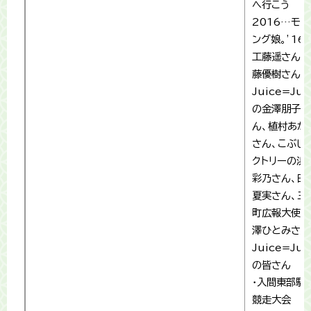
へ行こう
2016…モー
ング娘。’16
工藤遥さん、
藤優樹さん、
Juice=Jui
の金澤朋子さ
ん、植村あか
さん、こぶし
クトリーの浜
彩乃さん、田
夏実さん、三
町広報大使の
澤ひとみさん
Juice=Jui
の皆さん
・入間東部駅
競走大会