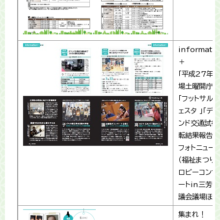
informati
＋
「平成27年役
場土曜開庁」
「フットサルフ
ェスタ 」「デマ
ンド交通試行
転結果報告」
フォトニュー
（福祉まつり・
ロビーコンサ
ートin三芳町
議会議場ほか
集まれ！