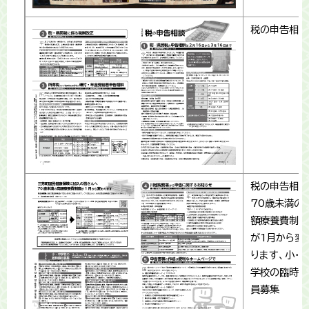
税の申告相談
税の申告相談
70歳未満の
額療養費制度
が1月から変
ります、小･中
学校の臨時職
員募集