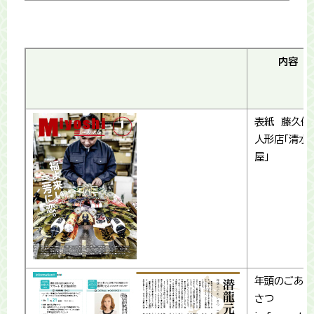
内容
表紙 藤久保
人形店「清水
屋」
年頭のごあい
さつ