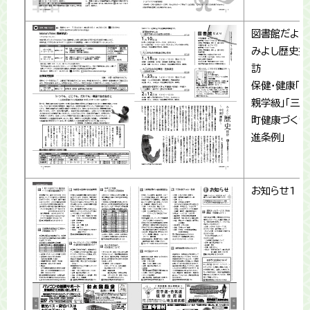
図書館だより
みよし歴史探
訪
保健・健康「両
親学級」「三芳
町健康づくり
進条例」
お知らせ1