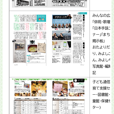
みんなの広場
「俳苑・歌壇」
「日本手話コ
ナー」「まちの
掲示板」
おたよりだよ
り、みよしご
ん、みよし今
写真館・編集
記
子ども通信(
育て支援セン
ー・図書館・児
童館･保健セ
ター)