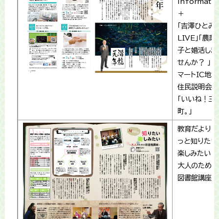
informati
＋
「吉澤ひとみ
LIVE」「農業
子と婚活しま
せんか？ 」「
マートIC地域
住民説明会」
「いいね！三
町。」
教育だより「
っと知りたい
楽しみたい－
大人のための
図書館講座－