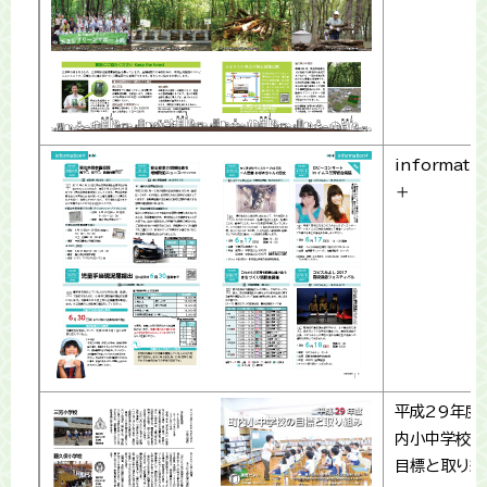
informati
＋
平成29年度
内小中学校の
目標と取り組