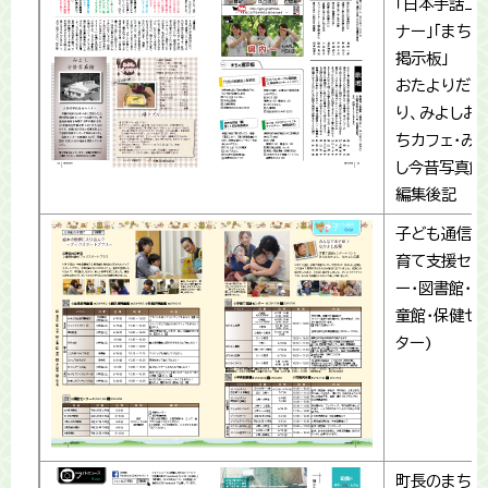
「日本手話コ
ナー」「まちの
掲示板」
おたよりだよ
り、みよしお
ちカフェ・み
し今昔写真館
編集後記
子ども通信(
育て支援セン
ー・図書館・児
童館･保健セ
ター)
町長のまち・