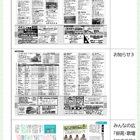
お知らせ3
みんなの広場
「俳苑・歌壇」