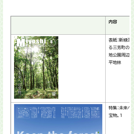
内容
表紙：新緑深
る三芳町の緑
地公園周辺の
平地林
特集：未来へ
宝物。1