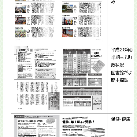
み
平成28年度
半期三芳町財
政状況
図書館だより
歴史探訪
保健・健康