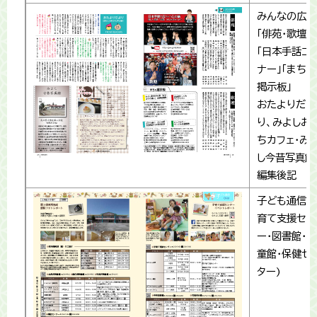
みんなの広場
「俳苑・歌壇」
「日本手話コ
ナー」「まちの
掲示板」
おたよりだよ
り、みよしお
ちカフェ・み
し今昔写真館
編集後記
子ども通信(
育て支援セン
ー・図書館・児
童館･保健セ
ター)