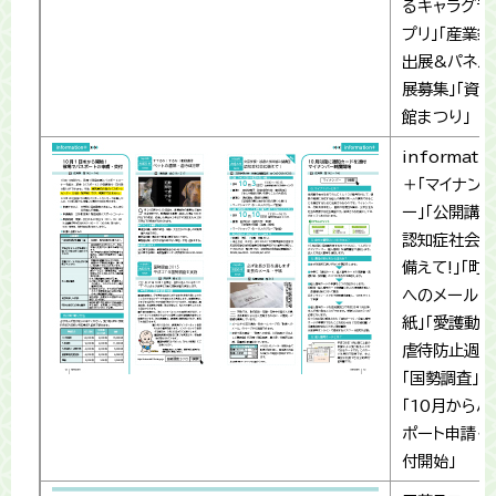
るキャラグラ
プリ」「産業祭
出展&パネル
展募集」「資料
館まつり」
informati
＋「マイナン
ー」「公開講座
認知症社会に
備えて!」「町
へのメール・
紙」「愛護動物
虐待防止週間
「国勢調査」
「10月からパ
ポート申請･
付開始」