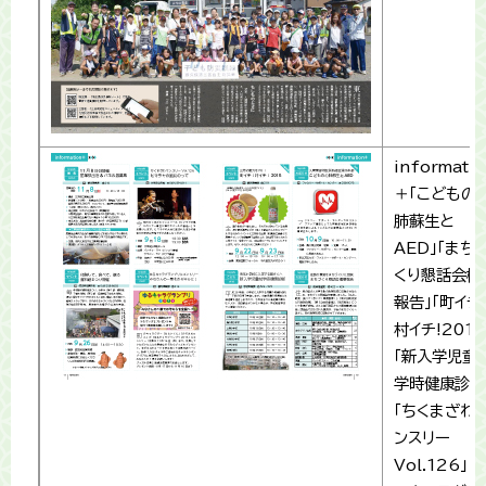
informati
＋「こどもの
肺蘇生と
AED」「まち
くり懇話会概
報告」「町イチ
村イチ!2015
「新入学児童
学時健康診断
「ちくまざわ
ンスリー
Vol.126」「