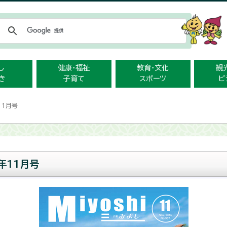
メニューをスキップします
し
健康・福祉
教育・文化
観
き
子育て
スポーツ
ビ
11月号
年11月号