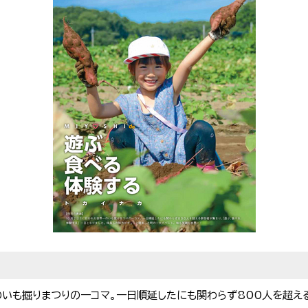
のいも掘りまつりの一コマ。一日順延したにも関わらず800人を超える