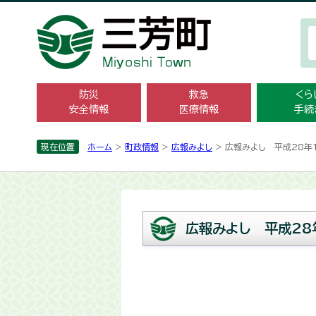
防災
救急
くら
安全情報
医療情報
手続
現在位置
ホーム
>
町政情報
>
広報みよし
> 広報みよし 平成28年
広報みよし 平成28