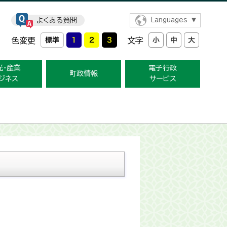
よくある質問
Languages
色変更
文字
光・産業
電子行政
町政情報
ジネス
サービス