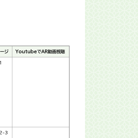
ージ
YoutubeでAR動画視聴
1
2-3