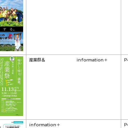
産業祭＆ information＋
P
information＋
P