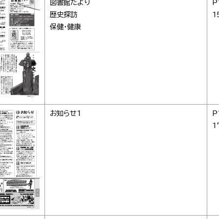
図書館だより
P
歴史探訪
1
保健・健康
お知らせ1
P
1