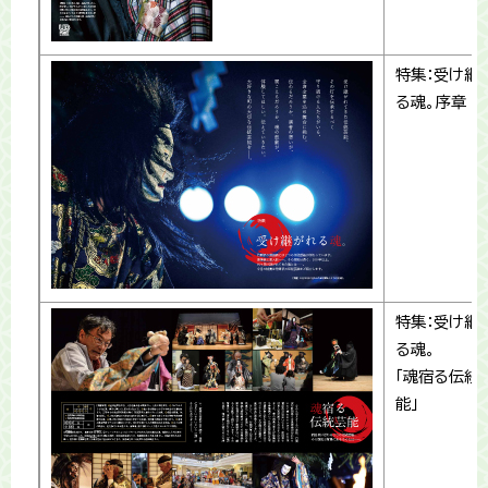
特集：受け継
る魂。序章
特集：受け継
る魂。
「魂宿る伝統
能」