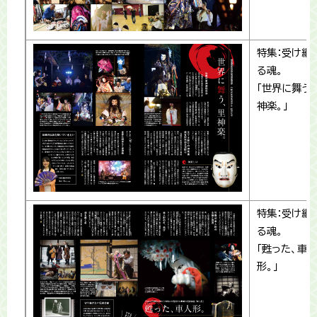
特集：受け継
る魂。
「世界に舞う
神楽。」
特集：受け継
る魂。
「甦った、車人
形。」