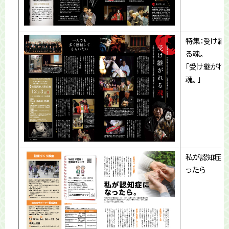
特集：受け継
る魂。
「受け継がれ
魂。」
私が認知症に
ったら