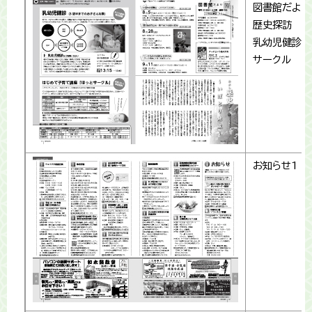
図書館だより
歴史探訪
乳幼児健診・
サークル
お知らせ1