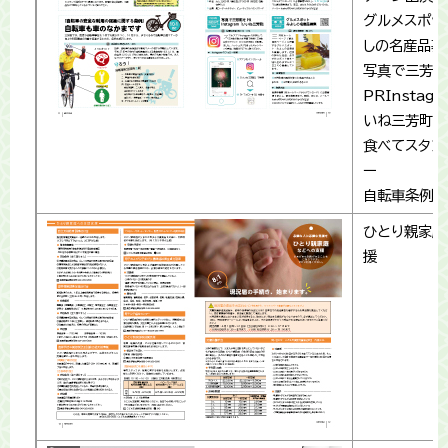
グルメスポッ
しの名産品募
写真で三芳町
PRInstagr
いね三芳町」
食べてスタン
ー
自転車条例施
ひとり親家庭
援