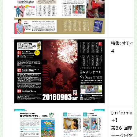
特集：オモイ
4
【informati
＋】
第36 回産
テージ出演者