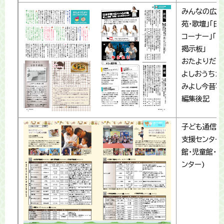
みんなの広場
苑・歌壇」「日
コーナー」「
掲示板」
おたよりだよ
よしおうちカ
みよし今昔写
編集後記
子ども通信(
支援センター
館・児童館･
ンター)