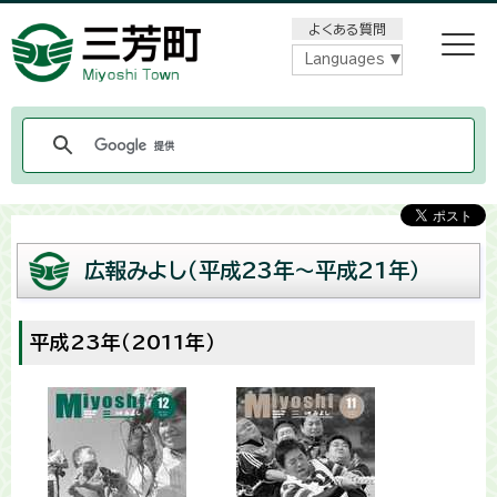
メニューをスキップします
よくある質問
Languages
広報みよし（平成23年〜平成21年）
平成23年（2011年）