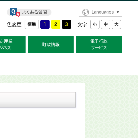
よくある質問
Languages
色変更
文字
光・産業
電子行政
町政情報
ジネス
サービス