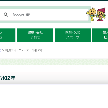
メニューをスキップします
し
健康・福祉
教育・文化
観
き
子育て
スポーツ
ビ
ス
> 町長フォトニュース 令和2年
令和2年
月
月