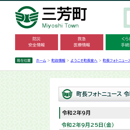
防災
救急
くら
安全情報
医療情報
手続
現在位置
ホーム
>
町政情報
>
ようこそ町長室へ
>
町長フォトニュー
町長フォトニュース 令
令和2年9月
令和2年9月25日（金）