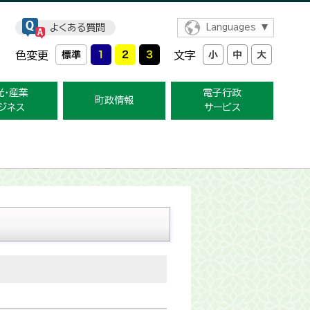
よくある質問
Languages
色変更
文字
光・産業
電子行政
町政情報
ジネス
サービス