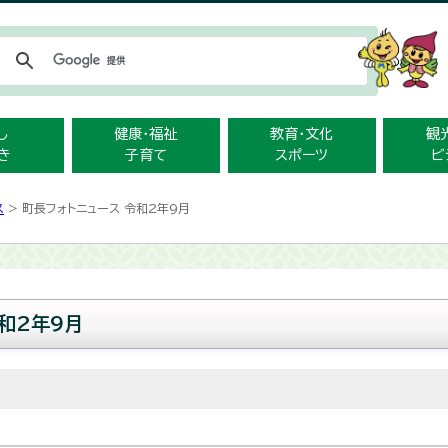
メニューをスキップします
し
健康・福祉
教育・文化
観
き
子育て
スポーツ
ビ
ス
> 町長フォトニュース 令和2年9月
和2年9月