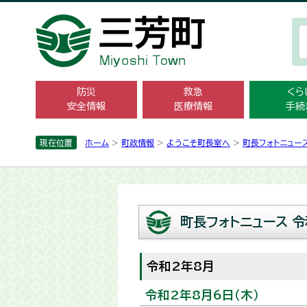
防災
救急
くら
安全情報
医療情報
手続
現在位置
ホーム
>
町政情報
>
ようこそ町長室へ
>
町長フォトニュー
町長フォトニュース 令
令和2年8月
令和2年8月6日（木）