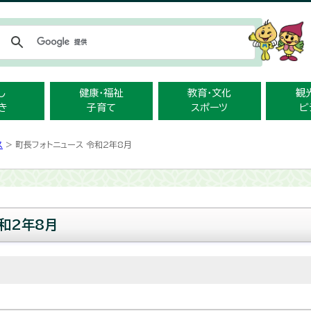
メニューをスキップします
し
健康・福祉
教育・文化
観
き
子育て
スポーツ
ビ
ス
> 町長フォトニュース 令和2年8月
和2年8月