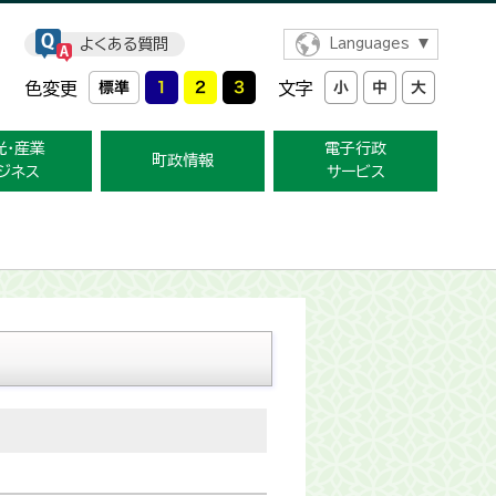
よくある質問
Languages
色変更
文字
光・産業
電子行政
町政情報
ジネス
サービス