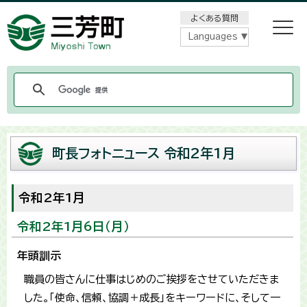
メニューをスキップします
よくある質問
Languages
町長フォトニュース 令和2年1月
令和2年1月
令和2年1月6日（月）
年頭訓示
職員の皆さんに仕事はじめのご挨拶をさせていただきま
した。「使命、信頼、協調＋成長」をキーワードに、そして一