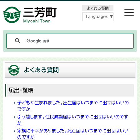
メニューをスキップします
よくある質問
Languages
よくある質問
届出・証明
子どもが生まれました。出生届はいつまでに出せばいいの
ですか
引っ越します。住民異動届はいつまでに出せばいいのです
か
家族に不幸がありました。死亡届はいつまでに出せばいい
のですか