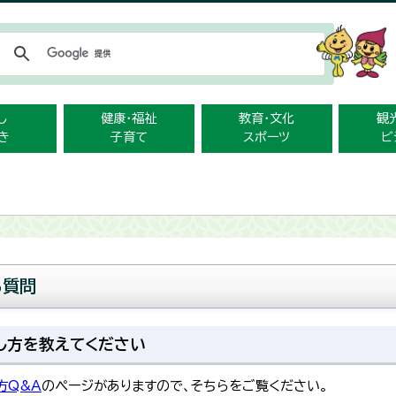
メニューをスキップします
し
健康・福祉
教育・文化
観
き
子育て
スポーツ
ビ
る質問
し方を教えてください
方Q&A
のページがありますので、そちらをご覧ください。