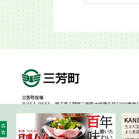
三芳町役場
〒354-8555
埼玉県入間郡三芳町大字藤久保1100番地１
代表電話：049-258-0019
一般的な業務時間8時30分から17時15分
（土日祝日及び年
広告
開庁時間・アクセス
各課への問い合わせ