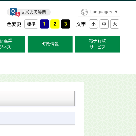
よくある質問
Languages
色変更
文字
光・産業
電子行政
町政情報
ジネス
サービス