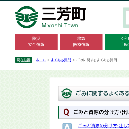
防災
救急
くら
安全情報
医療情報
手続
現在位置
ホーム
>
よくある質問
> ごみに関するよくある質問
ごみに関するよくあ
ごみと資源の分け方・出
ごみと資源の分け方・出し