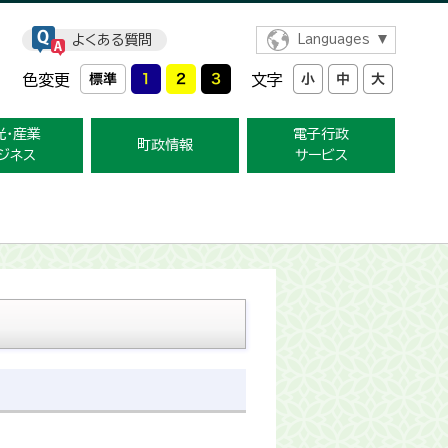
よくある質問
Languages
色変更
文字
光・産業
電子行政
町政情報
ジネス
サービス