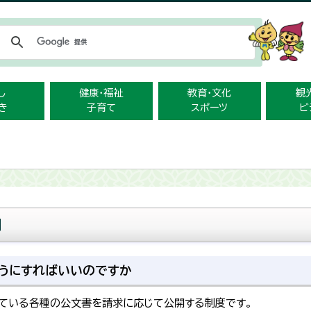
メニューをスキップします
し
健康・福祉
教育・文化
観
き
子育て
スポーツ
ビ
問
うにすればいいのですか
ている各種の公文書を請求に応じて公開する制度です。