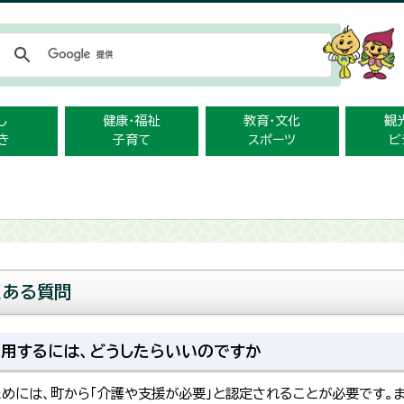
メニューをスキップします
し
健康・福祉
教育・文化
観
き
子育て
スポーツ
ビ
くある質問
用するには、どうしたらいいのですか
めには、町から「介護や支援が必要」と認定されることが必要です。ま