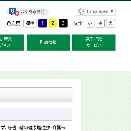
よくある質問
Languages
色変更
文字
光・産業
電子行政
町政情報
ジネス
サービス
ず、庁舎1階の健康増進課・介護保