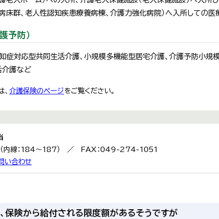
病床群、老人性認知疾患療養病棟、介護力強化病院）へ入所しての医療
護予防）
知症対応型共同生活介護、小規模多機能型居宅介護、介護予防小規
活介護など
は、
介護保険のページ
をご覧ください。
当
9（内線：184～187） ／ FAX：049-274-1051
問い合わせ
、保険から給付される限度額があるそうですが