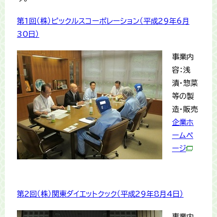
第1回（株）ピックルスコーポレーション（平成29年6月
30日）
事業内
容：浅
漬・惣菜
等の製
造・販売
企業ホ
ームペ
ージ
第2回（株）関東ダイエットクック（平成29年8月4日）
事業内