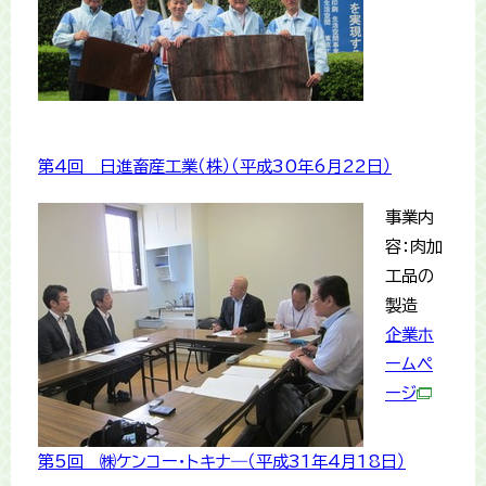
第4回 日進畜産工業（株）（平成30年6月22日）
事業内
容：肉加
工品の
製造
企業ホ
ームペ
ージ
第5回 ㈱ケンコー・トキナ―（平成31年4月18日）