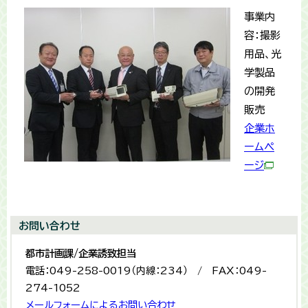
事業内
容：撮影
用品、光
学製品
の開発
販売
企業ホ
ームペ
ージ
お問い合わせ
都市計画課/企業誘致担当
電話：049-258-0019（内線：234） / FAX：049-
274-1052
メールフォームによるお問い合わせ