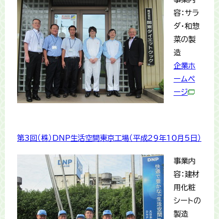
容：サラ
ダ・和惣
菜の製
造
企業ホ
ームペ
ージ
第3回（株）DNP生活空間東京工場（平成29年10月5日）
事業内
容：建材
用化粧
シートの
製造