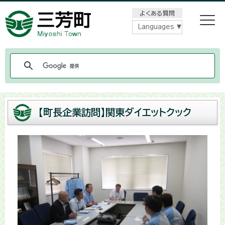
メニューをスキップします
よくある質問
Languages
【町長企業訪問】関東ダイエットクック