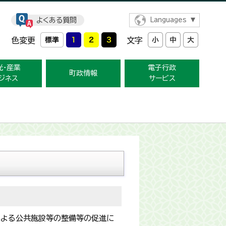
よくある質問
Languages
色変更
文字
光・産業
電子行政
町政情報
ジネス
サービス
による公共施設等の整備等の促進に