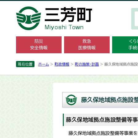
防災
救急
くら
安全情報
医療情報
手続
現在位置
ホーム
>
町政情報
>
町の施策・計画
> 藤久保地域拠点施
藤久保地域拠点施設
藤久保地域拠点施設整備等事
藤久保地域拠点施設整備等事業を