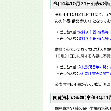
令和4年10月21日公表の修
令和4年10月21日付けにて、当
みの什器・備品等リストとなってお
差し替え前：
資料9 什器・備品等リ
差し替え後：
資料9 什器・備品等リ
併せて公表しておりました「入札説
10月21日】」に関する内容に不
差し替え前：
入札説明書等に関する
差し替え後：
入札説明書等に関する
公表内容に不備があり、誠に申し
閲覧資料の追加（令和4年11月
閲覧資料7（藤久保小学校雨水処