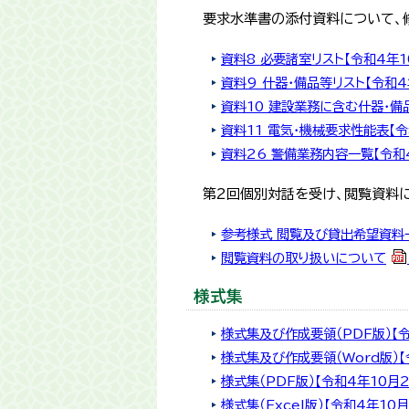
要求水準書の添付資料について、
資料8 必要諸室リスト【令和4年1
資料9 什器・備品等リスト【令和4
資料10 建設業務に含む什器・備品
資料11 電気・機械要求性能表【令
資料26 警備業務内容一覧【令和4
第2回個別対話を受け、閲覧資料に
参考様式 閲覧及び貸出希望資料一
閲覧資料の取り扱いについて
様式集
様式集及び作成要領（PDF版）【令
様式集及び作成要領（Word版）【
様式集（PDF版）【令和4年10月2
様式集（Excel版）【令和4年10月