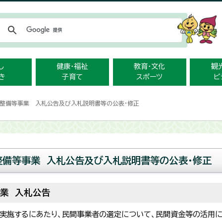
メニューをスキップします
し
健康・福祉
教育・文化
観
き
子育て
スポーツ
ビ
設整備等事業 入札公告及び入札説明書等の公表・修正
整備等事業 入札公告及び入札説明書等の公表・修正
業 入札公告
実施するにあたり、民間事業者の選定について、民間資金等の活用