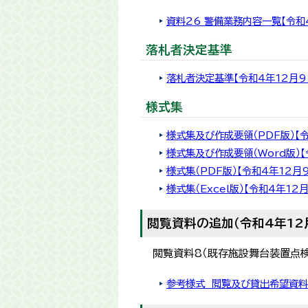
資料26 警備業務内容一覧【令和
落札者決定基準
落札者決定基準【令和4年12月9
様式集
様式集及び作成要領（PDF版）【令
様式集及び作成要領（Word版）【
様式集（PDF版）【令和4年12月
様式集（Excel版）【令和4年12
閲覧資料の追加（令和4年12
閲覧資料8（既存施設舞台装置点
参考様式 閲覧及び貸出希望資料