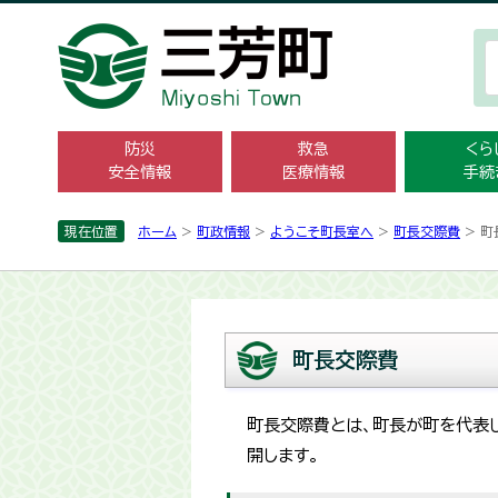
防災
救急
くら
安全情報
医療情報
手続
現在位置
ホーム
>
町政情報
>
ようこそ町長室へ
>
町長交際費
> 町
町長交際費
町長交際費とは、町長が町を代表
開します。