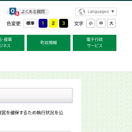
よくある質問
Languages
色変更
文字
光・産業
電子行政
町政情報
ジネス
サービス
運営を確保するため執行状況を公