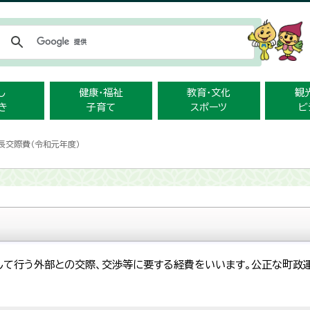
メニューをスキップします
し
健康・福祉
教育・文化
観
き
子育て
スポーツ
ビ
長交際費（令和元年度）
して行う外部との交際、交渉等に要する経費をいいます。公正な町政