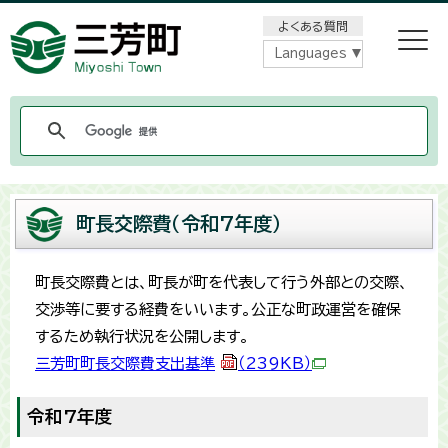
メニューをスキップします
よくある質問
Languages
町長交際費（令和7年度）
町長交際費とは、町長が町を代表して行う外部との交際、
交渉等に要する経費をいいます。公正な町政運営を確保
するため執行状況を公開します。
三芳町町長交際費支出基準
（239KB）
令和7年度