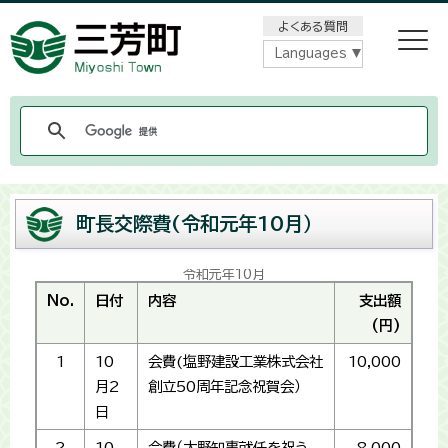
メニューをスキップします
よくある質問
Languages
町長交際費(令和元年10月）
令和元年10月
No.
日付
内容
支出額
(円)
1
10
会費(塩野建設工業株式会社
10,000
月2
創立50周年記念祝賀会）
日
2
10
会費（大野知事就任を祝う
8,000