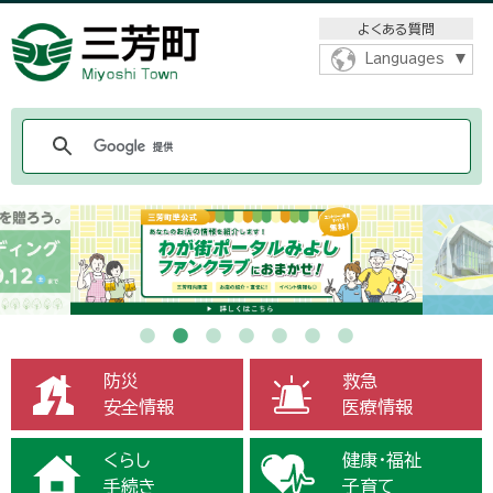
メニューをスキップします
よくある質問
Languages
防災
救急
安全情報
医療情報
くらし
健康・福祉
手続き
子育て