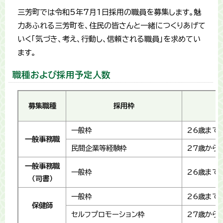
三芳町では令和5年7月1日採用の職員を募集します。魅
力あふれる三芳町を、住民の皆さんと一緒につくりあげて
いく「気づき、考え、行動し、信頼される職員」を求めてい
ます。
職種および採用予定人数
募集職種
採用枠
一般枠
26歳まで
一般事務職
民間企業等経験枠
27歳から
一般事務職
一般枠
26歳まで
（司書）
一般枠
26歳まで
保健師
セルフプロモーション枠
27歳から