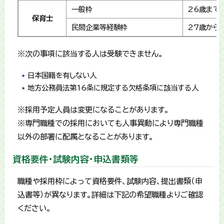
一般枠
26歳まで
保育士
民間企業等経験枠
27歳から
※次の事項に該当する人は受験できません。
日本国籍を有しない人
地方公務員法第16条に規定する欠格条項に該当する人
※採用予定人員は変更になることがあります。
※専門職種での採用においても人事異動により専門職種
以外の部署に配属となることがあります。
資格要件・試験内容・申込書類等
職種や採用枠によって資格要件、試験内容、提出書類（申
込書等）が異なります。詳細は下記の希望職種よりご確認
ください。