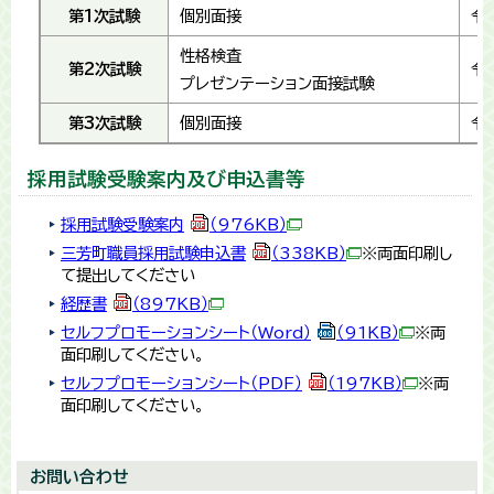
第1次試験
個別面接
令
性格検査
第2次試験
令
プレゼンテーション面接試験
第3次試験
個別面接
令
採用試験受験案内及び申込書等
採用試験受験案内
（976KB）
三芳町職員採用試験申込書
（338KB）
※両面印刷し
て提出してください
経歴書
（897KB）
セルフプロモーションシート（Word）
（91KB）
※両
面印刷してください。
セルフプロモーションシート（PDF）
（197KB）
※両
面印刷してください。
お問い合わせ