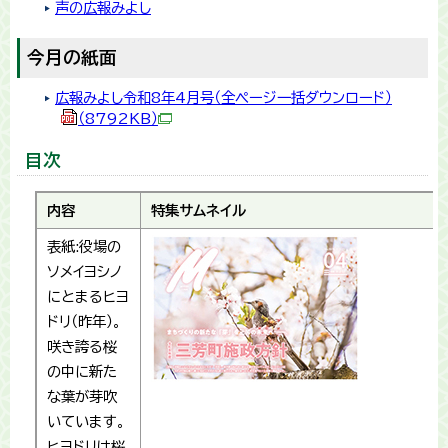
声の広報みよし
今月の紙面
広報みよし令和8年4月号（全ページ一括ダウンロード）
（8792KB）
目次
内容
特集サムネイル
表紙:役場の
ソメイヨシノ
にとまるヒヨ
ドリ（昨年）。
咲き誇る桜
の中に新た
な葉が芽吹
いています。
ヒヨドリは桜