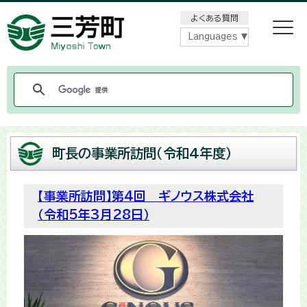
メニューをスキップします
よくある質問
Languages
町長の事業所訪問（令和4年度）
【事業所訪問】第4回 ギノウス株式会社
（令和5年3月28日）