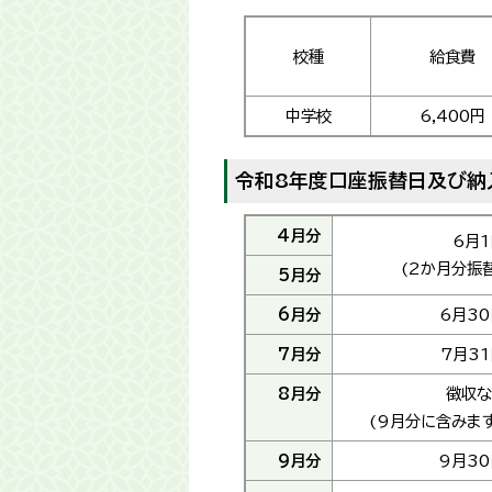
校種
給食費
中学校
6,400円
令和8年度口座振替日及び納
4月分
6月1
(2か月分振
5月分
6月分
6月30
7月分
7月3
8月分
徴収な
(9月分に含みます
9月分
9月30