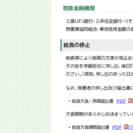
取扱金融機関
三菱UFJ銀行・三井住友銀行・り
野農業協同組合・東京信用金庫の
給食の停止
疾病等により長期の欠席が見込ま
その旨を学級担任に申し出、後日『
ださい。）原則、申し出のあった日
なお、保護者の申し出及び届出書
給食欠食／再開届出書
PDF
欠食期間があらかじめ決まってい
給食欠食期間届出書
PDF
（