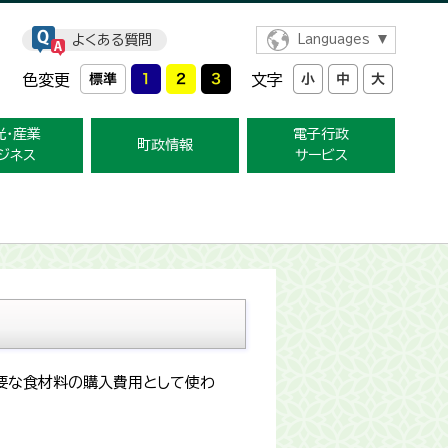
よくある質問
Languages
色変更
文字
光・産業
電子行政
町政情報
ジネス
サービス
要な食材料の購入費用として使わ