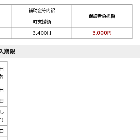
補助金等内訳
保護者負担額
町支援額
3,400円
3,000円
入期限
日
替)
日
1日
し
)
日