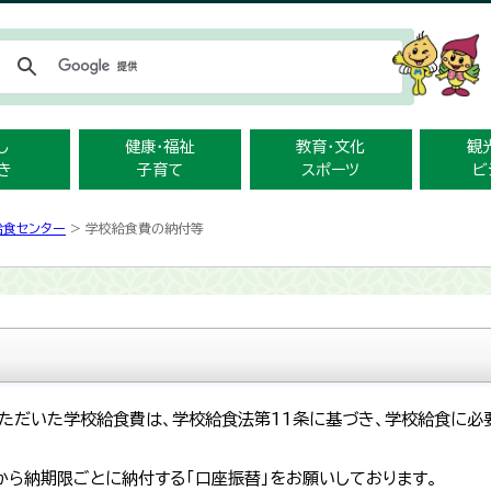
メニューをスキップします
し
健康・福祉
教育・文化
観
き
子育て
スポーツ
ビ
給食センター
> 学校給食費の納付等
ただいた学校給食費は、学校給食法第11条に基づき、学校給食に必
から納期限ごとに納付する「口座振替」をお願いしております。