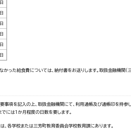
2日
0日
5日
日
日
1日
なかった給食費については、納付書をお送りします。取扱金融機関（三
必要事項を記入の上、取扱金融機関にて、利用通帳及び通帳印を持参し
までには1か月程度の日数を要します。
』は、各学校または三芳町教育委員会学校教育課にあります。