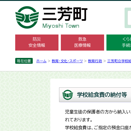
防災
救急
くら
安全情報
医療情報
手続
現在位置
ホーム
>
教育・文化・スポーツ
>
教育行政
>
三芳町立学校
学校給食費の納付等
児童生徒の保護者の方から納入い
れております。
学校給食費は、ご指定の預金口座