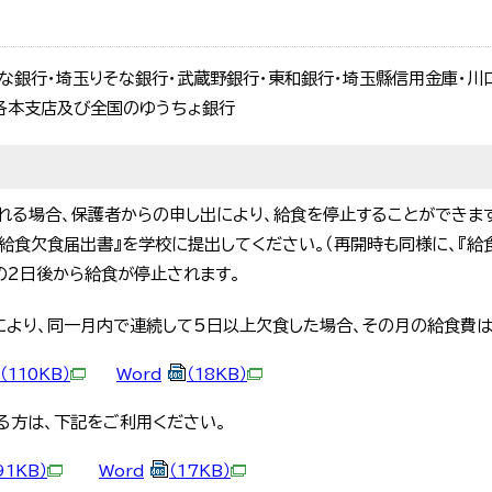
そな銀行・埼玉りそな銀行・武蔵野銀行・東和銀行・埼玉縣信用金庫・川
各本支店及び全国のゆうちょ銀行
れる場合、保護者からの申し出により、給食を停止することができま
給食欠食届出書』を学校に提出してください。（再開時も同様に、『給
の2日後から給食が停止されます。
により、同一月内で連続して5日以上欠食した場合、その月の給食費は
（110KB）
Word
（18KB）
る方は、下記をご利用ください。
91KB）
Word
（17KB）