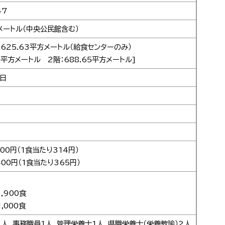
47
方メートル（中央公民館含む）
625.63平方メートル（給食センターのみ）
98平方メートル 2階：688.65平方メートル]
0日
00円（1食当たり314円）
00円（1食当たり365円）
,900食
,000食
1人、事務職員1人、管理栄養士1人、県職栄養士（栄養教諭）2人