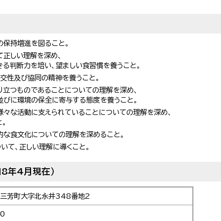
の保持増進を図ること。
て正しい理解を深め、
きる判断力を培い、望ましい食習慣を養うこと。
社交性及び協同の精神を養うこと。
り立つものであることについての理解を深め、
並びに環境の保全に寄与する態度を養うこと。
様々な活動に支えられていることについての理解を深め、
と。
的な食文化についての理解を深めること。
いて、正しい理解に導くこと。
8年4月現在）
4 三芳町大字北永井348番地2
50