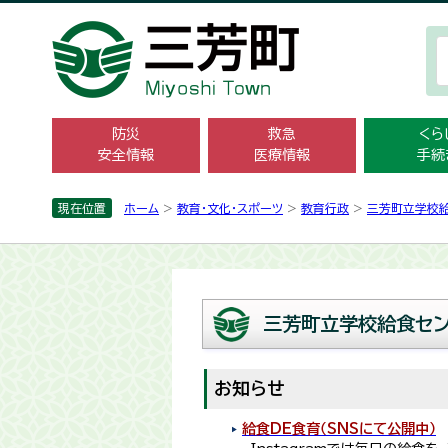
防災
救急
くら
安全情報
医療情報
手続
現在位置
ホーム
>
教育・文化・スポーツ
>
教育行政
>
三芳町立学校
三芳町立学校給食セ
お知らせ
給食DE食育（SNSにて公開中）