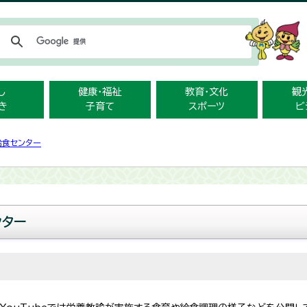
メニューをスキップします
し
健康・福祉
教育・文化
観
き
子育て
スポーツ
ビ
給食センター
ンター