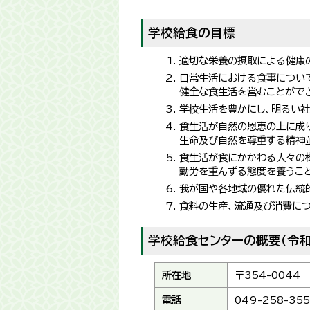
学校給食の目標
適切な栄養の摂取による健康
日常生活における食事につい
健全な食生活を営むことがで
学校生活を豊かにし、明るい
食生活が自然の恩恵の上に成
生命及び自然を尊重する精神
食生活が食にかかわる人々の
勤労を重んずる態度を養うこ
我が国や各地域の優れた伝統
食料の生産、流通及び消費につ
学校給食センターの概要（令和
所在地
〒354-004
電話
049-258-35