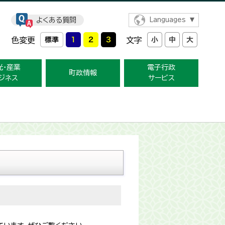
よくある質問
Languages
色変更
文字
光・産業
電子行政
町政情報
ジネス
サービス