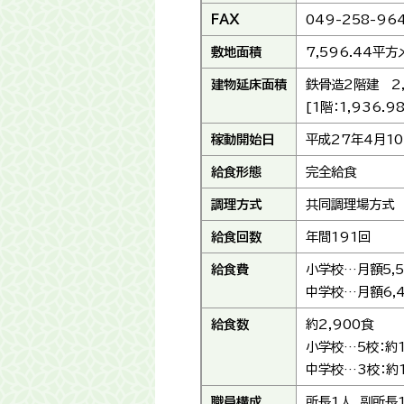
FAX
049-258-96
敷地面積
7,596.44平
建物延床面積
鉄骨造2階建 2,
[1階：1,936.
稼動開始日
平成27年4月1
給食形態
完全給食
調理方式
共同調理場方式
給食回数
年間191回
給食費
小学校…月額5,5
中学校…月額6,4
給食数
約2,900食
小学校…5校：約1
中学校…3校：約1
職員構成
所長1人、副所長