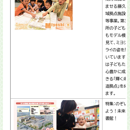
ませる藤久保
域拠点施設整
等事業。第3
所の子どもた
もモデル模型
見て、ミヨシ
ライの姿を思
いています。
は子どもたち
心豊かに成長
きる「輝く未
造拠点」をめ
ます。
特集：のぞい
よう！未来の
書館！