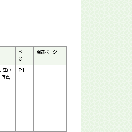
ペー
関連ページ
ジ
。江戸
P1
、写真