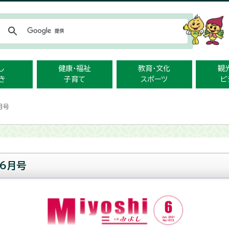
メニューをスキップします
し
健康・福祉
教育・文化
観
き
子育て
スポーツ
ビ
月号
6月号