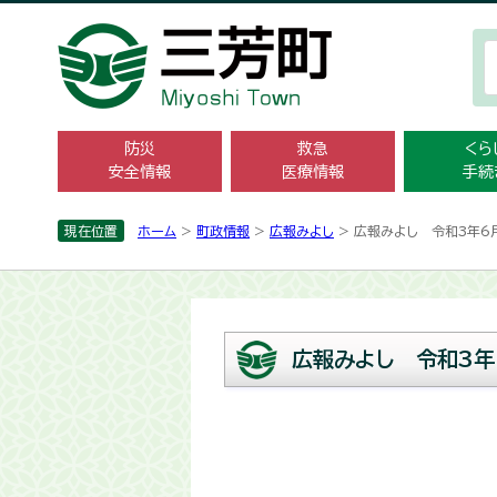
防災
救急
くら
安全情報
医療情報
手続
現在位置
ホーム
>
町政情報
>
広報みよし
> 広報みよし 令和3年6
広報みよし 令和3年