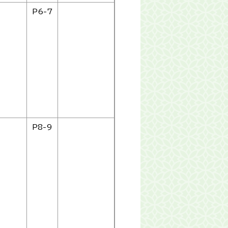
P6-7
P8-9