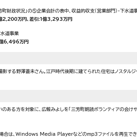
三芳町財政状況」の⑤企業会計の表中、収益的収支（営業部門）-下水道
億2,200万円、差引:1億3,293万円
下水道事業
1億6,496万円
撮影する野澤蒼未さん。江戸時代後期に建てられた住宅はノスタルジ
がいのある方を対象に、広報みよしを「三芳町朗読ボランティアの会け
は、Windows Media Playerなどのmp3ファイルを再生