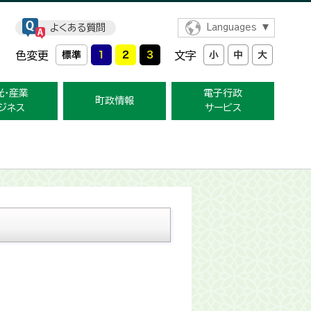
よくある質問
Languages
色変更
文字
光・産業
電子行政
町政情報
ジネス
サービス