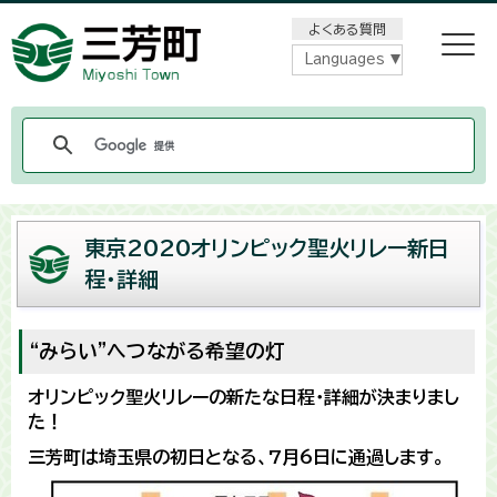
メニューをスキップします
よくある質問
Languages
東京2020オリンピック聖火リレー新日
程・詳細
“みらい”へつながる希望の灯
オリンピック聖火リレーの新たな日程・詳細が決まりまし
た！
三芳町は埼玉県の初日となる、7月6日に通過します。