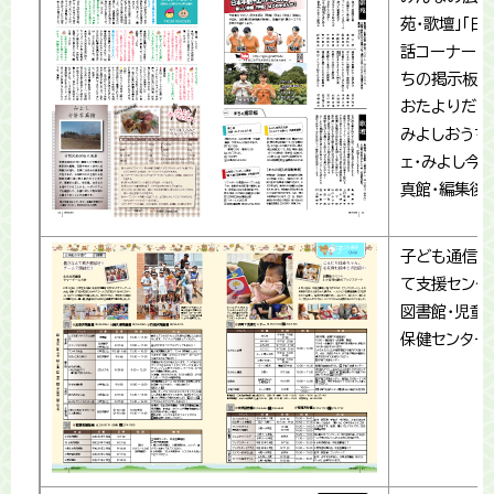
苑・歌壇」「日
話コーナー」「
ちの掲示板」
おたよりだよ
みよしおうち
ェ・みよし今
真館・編集後
子ども通信(
て支援センタ
図書館・児童
保健センター