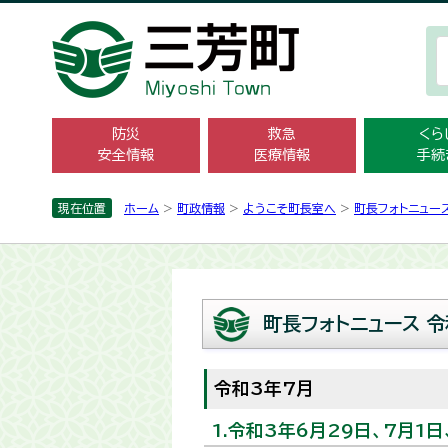
防災
救急
くら
安全情報
医療情報
手続
現在位置
ホーム
>
町政情報
>
ようこそ町長室へ
>
町長フォトニュー
町長フォトニュース 令
令和3年7月
1.令和3年6月29日、7月1日