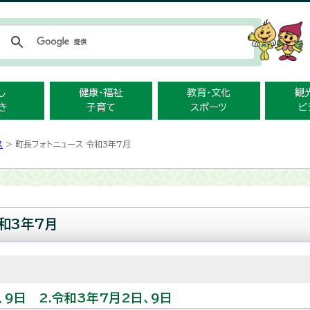
メニューをスキップします
し
健康・福祉
教育・文化
観
き
子育て
スポーツ
ビ
ス
> 町長フォトニュース 令和3年7月
和3年7月
、9日 2.令和3年7月2日、9日