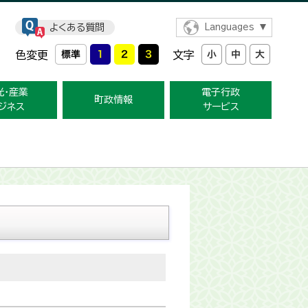
よくある質問
Languages
色変更
文字
光・産業
電子行政
町政情報
ジネス
サービス