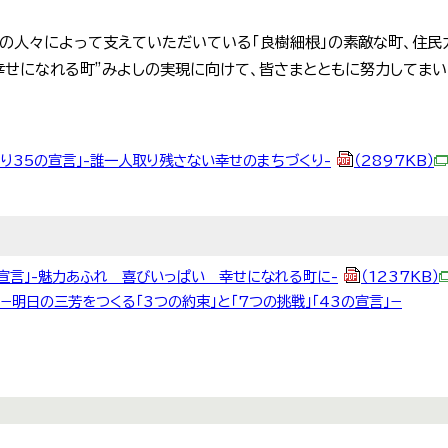
の人々によって支えていただいている「良樹細根」の素敵な町、住民
せになれる町”みよしの実現に向けて、皆さまとともに努力してまい
り35の宣言」-誰一人取り残さない幸せのまちづくり-
（2897KB）
の宣言」-魅力あふれ 喜びいっぱい 幸せになれる町に-
（1237KB）
 −明日の三芳をつくる「3つの約束」と「7つの挑戦」「43の宣言」−