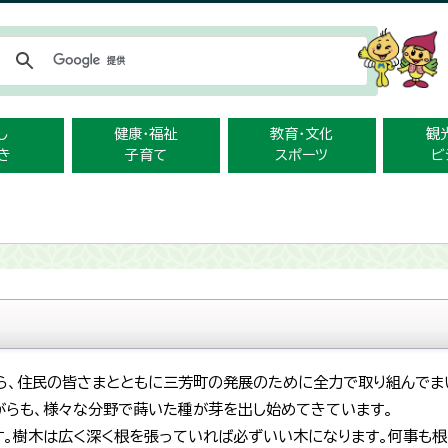
メニューをスキップします
し
健康・福祉
教育・文化
観
き
子育て
スポーツ
ビ
、住民の皆さまとともに三芳町の発展のために全力で取り組んでま
らも、様々な分野で蒔いた種が芽を出し始めてきています。
す。樹木は広く深く根を張っていれば必ずいい木になります。何事も根