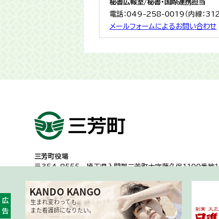
秘書広報室/秘書・国際連携担当
電話：049-258-0019（内線：31
メールフォームによるお問い合わせ
三芳町役場
〒354-8555
埼玉県入間郡三芳町大字藤久保1100番地１
代表電話：049-258-0019
一般的な業務時間8時30分から17時15分
（土日祝日及び年
広告
開庁時間・アクセス
各課への問い合わせ