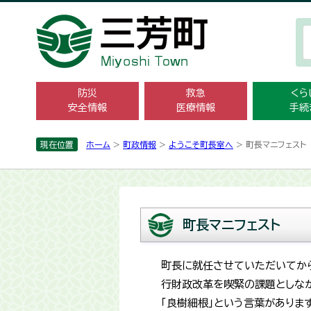
防災
救急
くら
安全情報
医療情報
手続
現在位置
ホーム
>
町政情報
>
ようこそ町長室へ
> 町長マニフェスト
町長マニフェスト
町長に就任させていただいてから
行財政改革を喫緊の課題としなが
「良樹細根」という言葉がありま