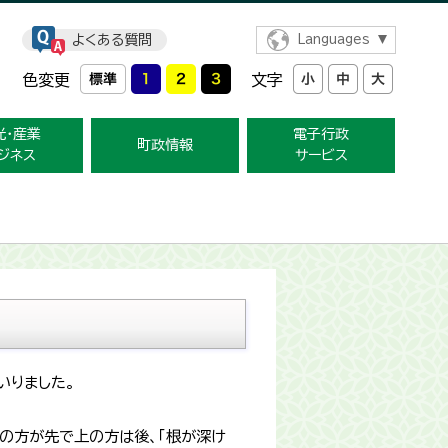
よくある質問
Languages
色変更
文字
光・産業
電子行政
町政情報
ジネス
サービス
いりました。
の方が先で上の方は後、「根が深け