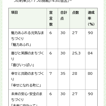
つの約束」と「7つの挑戦」「43の宣言」－
項目
宣
合計
点数
達成
言
点
率
数
（%）
魅力あふれる元気なま
6
30
27
90
ちづくり
「魅力あふれ」
喜びと笑顔のまちづく
6
30
25.3
84
り
「喜びいっぱい」
幸せと共助のまちづく
7
35
28
80
り
「幸せになれる町に」
未来の安心・安全のま
6
30
27
90
ちづくり
「未来に向かって」