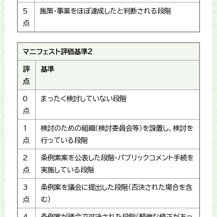
5
施策・事業をほぼ達成したと判断される段階
点
マニフェスト評価基準2
評
基準
点
0
まったく検討していない段階
点
1
検討のための組織（検討委員会等）を設置し、検討を
点
行っている段階
2
条例素案を公表した段階・パブリックコメント手続を
点
実施している段階
3
条例案を議会に提出した段階（否決された場合を含
点
む）
4
条例案が議会で可決された段階（軽微な修正があっ