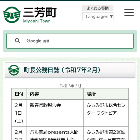
メニューをスキップします
よくある質問
Languages
町長公務日誌 (令和7年2月)
令和7年2月
日付
内容
場所
2月
新春県政報告会
ふじみ野市総合セン
1日
ター フクトピア
(土)
2月
パル薬局presents入間
ふじみ野市第2運動
2日
東部地区駅伝競走大会
公園、富士見市立南