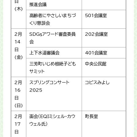
日
推進会議
(木)
高齢者にやさしいまちづ
501会議室
くり懇談会
2月
SDGｓアワード審査委員
202会議室
14
会
日
上下水道審議会
401会議室
(金)
三芳町いじめ根絶子ども
中央公民館
サミット
2月
スプリングコンサート
コピスみよし
16
2025
日
(日)
2月
面会（EQIミシェル・カウ
町長室
17
ウェル氏）
日