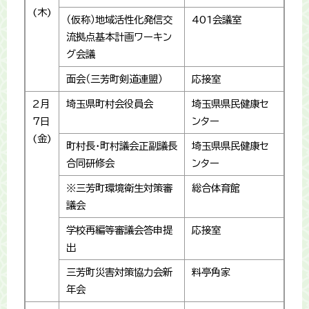
(木)
（仮称）地域活性化発信交
401会議室
流拠点基本計画ワーキン
グ会議
面会（三芳町剣道連盟）
応接室
2月
埼玉県町村会役員会
埼玉県県民健康セ
7日
ンター
(金)
町村長・町村議会正副議長
埼玉県県民健康セ
合同研修会
ンター
※三芳町環境衛生対策審
総合体育館
議会
学校再編等審議会答申提
応接室
出
三芳町災害対策協力会新
料亭角家
年会