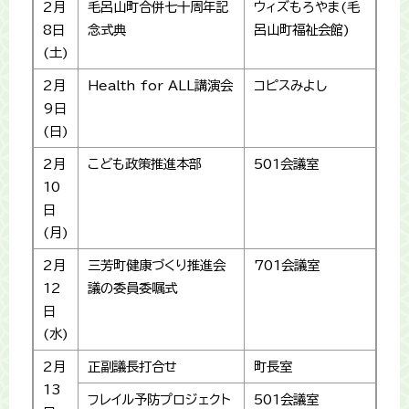
2月
毛呂山町合併七十周年記
ウィズもろやま(毛
8日
念式典
呂山町福祉会館)
(土)
2月
Health for ALL講演会
コピスみよし
9日
(日)
2月
こども政策推進本部
501会議室
10
日
(月)
2月
三芳町健康づくり推進会
701会議室
12
議の委員委嘱式
日
(水)
2月
正副議長打合せ
町長室
13
フレイル予防プロジェクト
501会議室