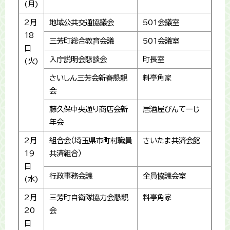
(月)
2月
地域公共交通協議会
501会議室
18
三芳町総合教育会議
501会議室
日
入庁説明会懇談会
町長室
(火)
さいしん三芳会新春懇親
料亭角家
会
藤久保中央通り商店会新
居酒屋びんてーじ
年会
2月
組合会（埼玉県市町村職員
さいたま共済会館
19
共済組合）
日
行政事務会議
全員協議会室
(水)
2月
三芳町自衛隊協力会懇親
料亭角家
20
会
日