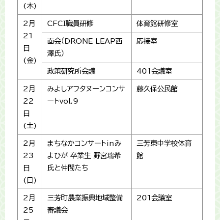
(木)
2月
CFCI職員研修
体育館研修室
21
面会（DRONE LEAP西
応接室
日
澤氏）
(金)
政策研究所会議
401会議室
2月
みよしアフタヌーンコンサ
藤久保公民館
22
ートvol.9
日
(土)
2月
まちなかコンサートinみ
三芳東中学校体育
23
よひが 卒業生 野宮瑞希
館
日
氏と仲間たち
(日)
2月
三芳町農業振興地域整備
201会議室
25
審議会