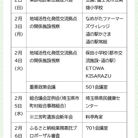
(日)
畑小学校
2月
地域活性化発信交流拠点
なめがたファーマー
3日
の関係施設視察
ズヴィレッジ
(月)
道の駅かさま
道の駅常総
2月
地域活性化発信交流拠点
保田小学校（都市交
4日
の関係施設視察
流施設・道の駅）
(火)
ETOWA
KISARAZU
重要政策会議
501会議室
2月
組合議会定例会（埼玉県市
埼玉県県民健康セ
5日
町村総合事務組合）
ンター
(水)
※三芳町遺族会新年会
料亭角家
2月
ふるさと納税業務委託プ
701会議室
6日
ロポーザル審査