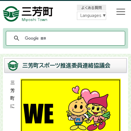
メニューをスキップします
よくある質問
Languages
三芳町スポーツ推進委員連絡協議会
三
芳
町
に